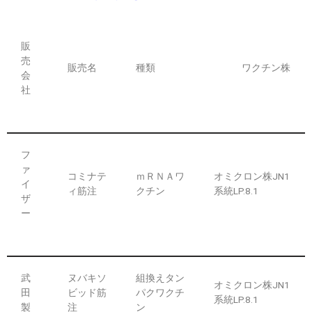
販
売
販売名
種類
ワクチン株
会
社
フ
ァ
コミナテ
ｍＲＮＡワ
オミクロン株JN1
イ
ィ筋注
クチン
系統LP.8.1
ザ
ー
武
ヌバキソ
組換えタン
オミクロン株JN1
田
ビッド筋
パクワクチ
系統LP.8.1
製
注
ン