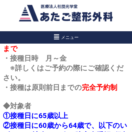
予約受付中
コ
ン
◆接種について
テ
ン
メニュー
・
2025年10月1日（火）
より翌年2月末
ツ
まで
へ
・接種日時 月～金
ス
キ
※詳しくはご予約の際にご確認くだ
ッ
さい。
プ
・接種は原則前日までの
完全予約制
◆
対象者
①
接種日に65歳以上
②接種日に60歳から64歳で、以下のい