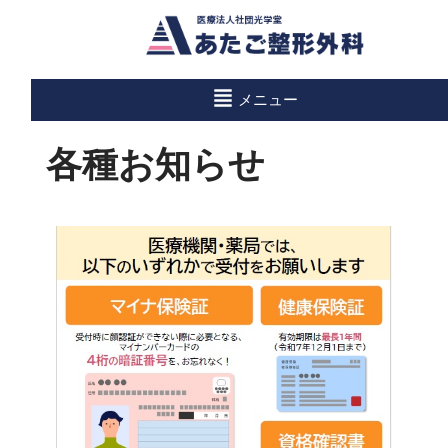
コ
メニュー
ホーム
»
HOME
»
各種お知らせ
ン
テ
各種お知らせ
ン
ツ
へ
ス
キ
ッ
プ