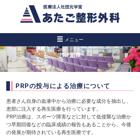
コ
ン
テ
ン
メニュー
ツ
PRP治療
へ
ス
キ
ッ
プ
PRPの投与による治療について
患者さん自身の血液中から治療に必要な成分を抽出し、
患部に注入する再生医療を行っています。
PRP治療は、スポーツ障害などに対して低侵襲な治療か
つ早期回復などの臨床成績の報告もあることから、今後
の発展が期待されている再生医療です。