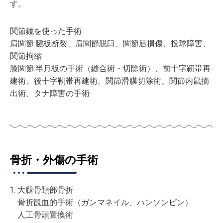
す。
関節鏡を使った手術
肩関節:腱板断裂、肩関節脱臼、関節唇損傷、投球障害、
関節拘縮
膝関節:半月板の手術（縫合術・切除術）、前十字靭帯再
建術、後十字靭帯再建術、関節滑膜切除術、関節内鼠摘
出術、タナ障害の手術
骨折・外傷の手術
大腿骨頚部骨折
骨折観血的手術（ガンマネイル、ハンソンピン）
人工骨頭置換術