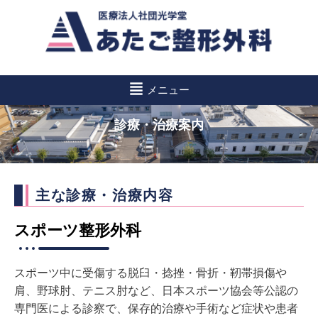
コ
ン
テ
ン
メニュー
ツ
診療・治療案内
へ
ス
キ
ッ
プ
主な診療・治療内容
スポーツ整形外科
スポーツ中に受傷する脱臼・捻挫・骨折・靭帯損傷や
肩、野球肘、テニス肘など、日本スポーツ協会等公認の
専門医による診察で、保存的治療や手術など症状や患者