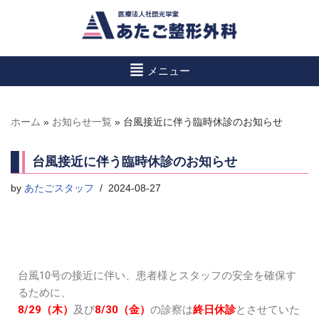
コ
ン
メニュー
テ
ン
ツ
ホーム
»
お知らせ一覧
»
台風接近に伴う臨時休診のお知らせ
へ
ス
キ
台風接近に伴う臨時休診のお知らせ
ッ
by
あたごスタッフ
2024-08-27
プ
台風10号の接近に伴い、患者様とスタッフの安全を確保す
るために、
8/29（木）
及び
8/30（金）
の診察は
終日休診
とさせていた